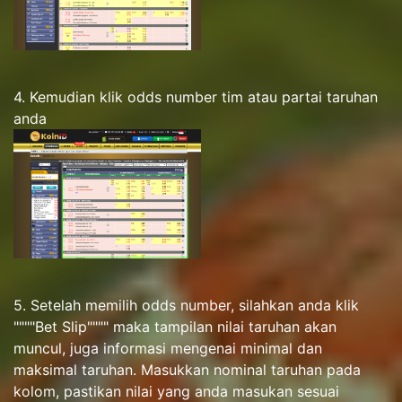
4. Kemudian klik odds number tim atau partai taruhan
anda
5. Setelah memilih odds number, silahkan anda klik
""""Bet Slip"""" maka tampilan nilai taruhan akan
muncul, juga informasi mengenai minimal dan
maksimal taruhan. Masukkan nominal taruhan pada
kolom, pastikan nilai yang anda masukan sesuai