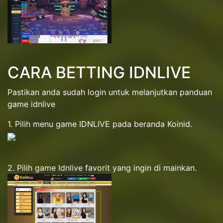
CARA BETTING IDNLIVE
Pastikan anda sudah login untuk melanjutkan panduan
game idnlive
1. Pilih menu game IDNLIVE pada beranda Koinid.
2. Pilih game Idnlive favorit yang ingin di mainkan.