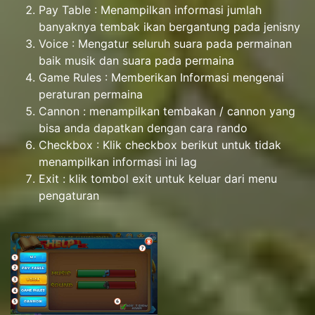
Pay Table : Menampilkan informasi jumlah
banyaknya tembak ikan bergantung pada jenisny
Voice : Mengatur seluruh suara pada permainan
baik musik dan suara pada permaina
Game Rules : Memberikan Informasi mengenai
peraturan permaina
Cannon : menampilkan tembakan / cannon yang
bisa anda dapatkan dengan cara rando
Checkbox : Klik checkbox berikut untuk tidak
menampilkan informasi ini lag
Exit : klik tombol exit untuk keluar dari menu
pengaturan