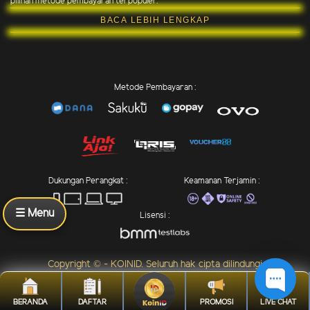
pilihan metode pembayaran terpopuler.
BACA LEBIH LENGKAP
Metode Pembayaran :
Dukungan Perangkat :
Keamanan Terjamin :
☰ Menu
Lisensi :
Copyright © - KOINID. Seluruh hak cipta dilindungi
BERANDA
DAFTAR
PROMOSI
LIVE CHAT