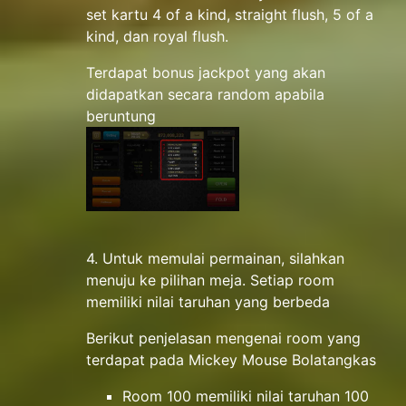
set kartu 4 of a kind, straight flush, 5 of a
kind, dan royal flush.
Terdapat bonus jackpot yang akan
didapatkan secara random apabila
beruntung
4. Untuk memulai permainan, silahkan
menuju ke pilihan meja. Setiap room
memiliki nilai taruhan yang berbeda
Berikut penjelasan mengenai room yang
terdapat pada Mickey Mouse Bolatangkas
Room 100 memiliki nilai taruhan 100