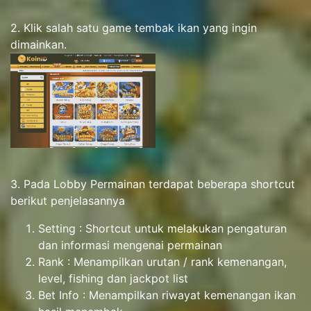
2. Klik salah satu game tembak ikan yang ingin
dimainkan.
3. Pada Lobby Permainan terdapat beberapa shortcut
berikut penjelasannya
Setting : Shortcut untuk melakukan pengaturan
dan informasi mengenai permainan
Rank : Menampilkan urutan / rank kemenangan,
level, fishing dan jackpot list
Bet Info : Menampilkan riwayat kemenangan ikan