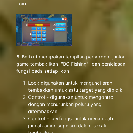
koin
6. Berikut merupakan tampilan pada room junior
game tembak ikan ""BG Fishing"" dan penjelasan
fungsi pada setiap ikon
Lock digunakan untuk mengunci arah
tembakkan untuk satu target yang dibidik
Control - digunakan untuk mengontrol
dengan menurunkan peluru yang
ditembakkan
Control + berfungsi untuk menambah
jumlah amunisi peluru dalam sekali
tembakkan