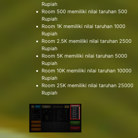
Rupiah
Room 500 memiliki nilai taruhan 500
Rupiah
Room 1K memiliki nilai taruhan 1000
Rupiah
Room 2.5K memiliki nilai taruhan 2500
Rupiah
Room 5K memiliki nilai taruhan 5000
Rupiah
Room 10K memiliki nilai taruhan 10000
Rupiah
Room 25K memiliki nilai taruhan 25000
Rupiah