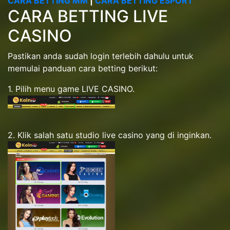
CARA BETTING MM
|
CARA BETTING ESPORT
CARA BETTING LIVE
CASINO
Pastikan anda sudah login terlebih dahulu untuk
memulai panduan cara betting berikut:
1. Pilih menu game LIVE CASINO.
2. Klik salah satu studio live casino yang di inginkan.